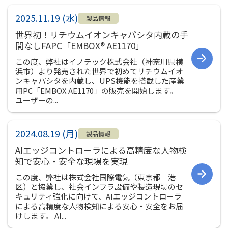
社員インタビュー
2025.11.19 (水)
募集要項
製品情報
世界初！リチウムイオンキャパシタ内蔵の手
会社案内
間なしFAPC「EMBOX® AE1170」
ご挨拶
この度、弊社はイノテック株式会社（神奈川県横
浜市）より発売された世界で初めてリチウムイオ
会社概要
ンキャパシタを内蔵し、UPS機能を搭載した産業
会社組織図
用PC「EMBOX AE1170」の販売を開始します。
ユーザーの...
会社沿革
事業所一覧
2024.08.19 (月)
関連会社
製品情報
AIエッジコントローラによる高精度な人物検
決算公告
知で安心・安全な現場を実現
環境への取り組み
この度、弊社は株式会社国際電気（東京都 港
CSR
区）と協業し、社会インフラ設備や製造現場のセ
キュリティ強化に向けて、AIエッジコントローラ
お知らせ
による高精度な人物検知による安心・安全をお届
けします。 AI...
プライバシーポリシー