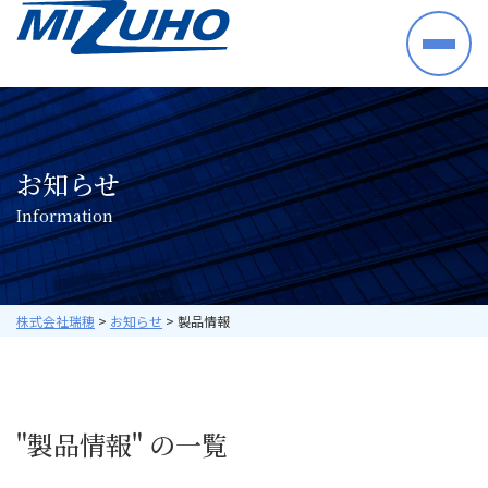
HOME
事業案内
半導体・電子部品・材料
お知らせ
産業機械・制御機器
I
n
f
o
r
m
a
t
i
o
n
空調機器・住宅設備機器
プラントシステム
海外ビジネス
取り扱いメーカー
株式会社瑞穂
>
お知らせ
>
製品情報
採用情報
数字で見る瑞穂
暮らしの中の瑞穂
"製品情報" の一覧
研修・教育について