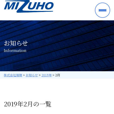
HOME
事業案内
半導体・電子部品・材料
お知らせ
産業機械・制御機器
I
n
f
o
r
m
a
t
i
o
n
空調機器・住宅設備機器
プラントシステム
海外ビジネス
取り扱いメーカー
株式会社瑞穂
>
お知らせ
>
2019年
>
2月
採用情報
数字で見る瑞穂
暮らしの中の瑞穂
2019年2月の一覧
研修・教育について