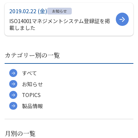
社員インタビュー
2019.02.22 (金)
募集要項
お知らせ
ISO14001マネジメントシステム登録証を掲
会社案内
載しました
ご挨拶
会社概要
カテゴリー別の一覧
会社組織図
会社沿革
事業所一覧
すべて
関連会社
お知らせ
決算公告
TOPICS
環境への取り組み
製品情報
CSR
お知らせ
月別の一覧
プライバシーポリシー