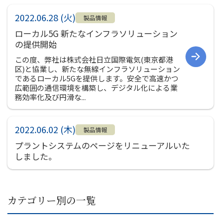
社員インタビュー
2022.06.28 (火)
募集要項
製品情報
ローカル5G 新たなインフラソリューション
会社案内
の提供開始
ご挨拶
この度、弊社は株式会社日立国際電気(東京都港
区)と協業し、新たな無線インフラソリューション
会社概要
であるローカル5Gを提供します。安全で高速かつ
会社組織図
広範囲の通信環境を構築し、デジタル化による業
務効率化及び円滑な...
会社沿革
事業所一覧
2022.06.02 (木)
関連会社
製品情報
プラントシステムのページをリニューアルいた
決算公告
しました。
環境への取り組み
CSR
お知らせ
カテゴリー別の一覧
プライバシーポリシー