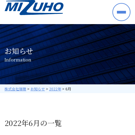
HOME
事業案内
半導体・電子部品・材料
お知らせ
産業機械・制御機器
I
n
f
o
r
m
a
t
i
o
n
空調機器・住宅設備機器
プラントシステム
海外ビジネス
取り扱いメーカー
株式会社瑞穂
>
お知らせ
>
2022年
>
6月
採用情報
数字で見る瑞穂
暮らしの中の瑞穂
2022年6月の一覧
研修・教育について