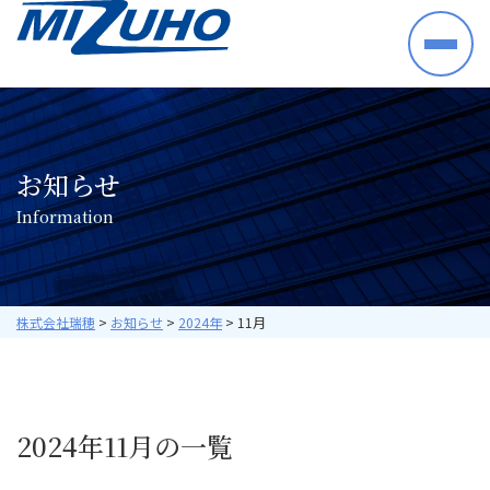
HOME
事業案内
半導体・電子部品・材料
お知らせ
産業機械・制御機器
I
n
f
o
r
m
a
t
i
o
n
空調機器・住宅設備機器
プラントシステム
海外ビジネス
取り扱いメーカー
株式会社瑞穂
>
お知らせ
>
2024年
>
11月
採用情報
数字で見る瑞穂
暮らしの中の瑞穂
2024年11月の一覧
研修・教育について