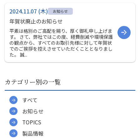
社員インタビュー
2024.11.07 (木)
募集要項
お知らせ
年賀状廃止のお知らせ
会社案内
平素は格別のご高配を賜り、厚く御礼申し上げま
す。 さて、弊社ではこの度、経費削減や環境保護
ご挨拶
の観点から、すべてのお取引先様に対して年賀状
会社概要
でのご挨拶を控えさせていただくこととなりまし
た。 誠...
会社組織図
会社沿革
事業所一覧
カテゴリー別の一覧
関連会社
決算公告
すべて
環境への取り組み
CSR
お知らせ
TOPICS
お知らせ
製品情報
プライバシーポリシー