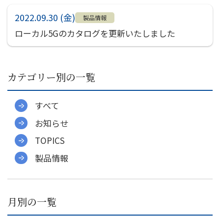
社員インタビュー
2022.09.30 (金)
募集要項
製品情報
ローカル5Gのカタログを更新いたしました
会社案内
ご挨拶
会社概要
カテゴリー別の一覧
会社組織図
会社沿革
すべて
事業所一覧
お知らせ
関連会社
TOPICS
決算公告
製品情報
環境への取り組み
CSR
お知らせ
月別の一覧
プライバシーポリシー