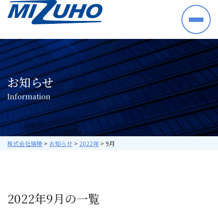
HOME
事業案内
半導体・電子部品・材料
お知らせ
産業機械・制御機器
I
n
f
o
r
m
a
t
i
o
n
空調機器・住宅設備機器
プラントシステム
海外ビジネス
取り扱いメーカー
株式会社瑞穂
>
お知らせ
>
2022年
>
9月
採用情報
数字で見る瑞穂
暮らしの中の瑞穂
2022年9月の一覧
研修・教育について