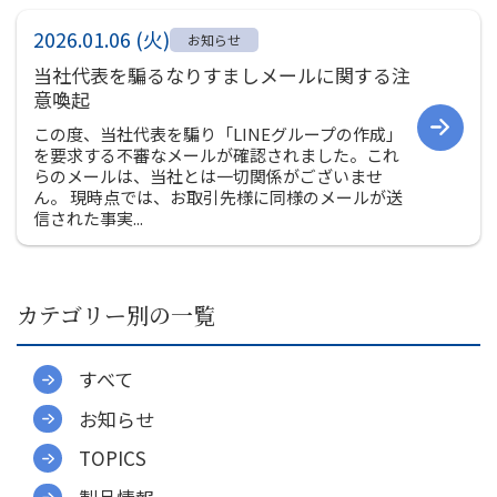
社員インタビュー
2026.01.06 (火)
募集要項
お知らせ
当社代表を騙るなりすましメールに関する注
会社案内
意喚起
ご挨拶
この度、当社代表を騙り「LINEグループの作成」
を要求する不審なメールが確認されました。これ
会社概要
らのメールは、当社とは一切関係がございませ
会社組織図
ん。 現時点では、お取引先様に同様のメールが送
信された事実...
会社沿革
事業所一覧
関連会社
カテゴリー別の一覧
決算公告
環境への取り組み
すべて
CSR
お知らせ
お知らせ
TOPICS
プライバシーポリシー