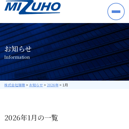
HOME
事業案内
半導体・電子部品・材料
お知らせ
産業機械・制御機器
I
n
f
o
r
m
a
t
i
o
n
空調機器・住宅設備機器
プラントシステム
海外ビジネス
取り扱いメーカー
株式会社瑞穂
>
お知らせ
>
2026年
>
1月
採用情報
数字で見る瑞穂
暮らしの中の瑞穂
2026年1月の一覧
研修・教育について