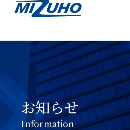
お知らせ
I
n
f
o
r
m
a
t
i
o
n