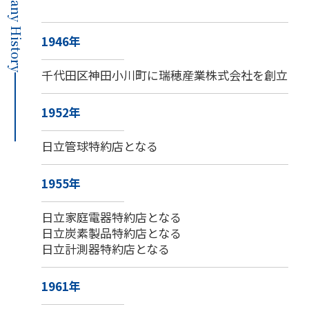
Company History
社員インタビュー
募集要項
1946年
会社案内
千代田区神田小川町に瑞穂産業株式会社を創立
ご挨拶
会社概要
1952年
会社組織図
会社沿革
日立管球特約店となる
事業所一覧
1955年
関連会社
決算公告
日立家庭電器特約店となる
環境への取り組み
日立炭素製品特約店となる
CSR
日立計測器特約店となる
お知らせ
1961年
プライバシーポリシー