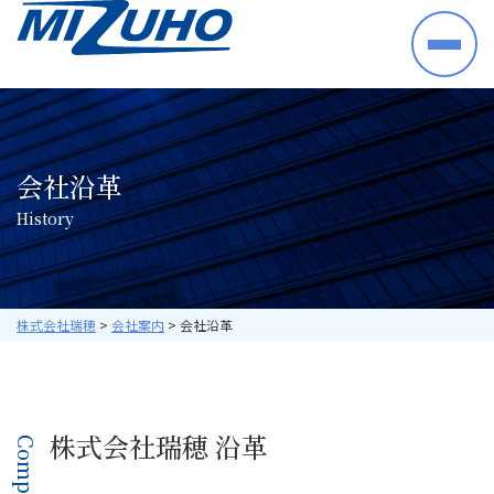
HOME
事業案内
半導体・電子部品・材料
会社沿革
産業機械・制御機器
H
i
s
t
o
r
y
空調機器・住宅設備機器
プラントシステム
海外ビジネス
取り扱いメーカー
株式会社瑞穂
>
会社案内
>
会社沿革
採用情報
数字で見る瑞穂
株式会社瑞穂 沿革
暮らしの中の瑞穂
研修・教育について