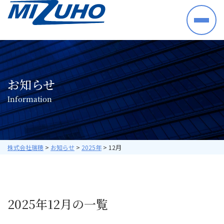
HOME
事業案内
半導体・電子部品・材料
お知らせ
産業機械・制御機器
I
n
f
o
r
m
a
t
i
o
n
空調機器・住宅設備機器
プラントシステム
海外ビジネス
取り扱いメーカー
株式会社瑞穂
>
お知らせ
>
2025年
>
12月
採用情報
数字で見る瑞穂
暮らしの中の瑞穂
2025年12月の一覧
研修・教育について