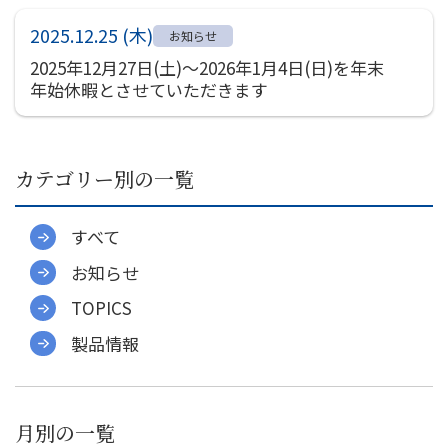
社員インタビュー
2025.12.25 (木)
募集要項
お知らせ
2025年12月27日(土)～2026年1月4日(日)を年末
会社案内
年始休暇とさせていただきます
ご挨拶
会社概要
カテゴリー別の一覧
会社組織図
会社沿革
事業所一覧
すべて
関連会社
お知らせ
決算公告
TOPICS
環境への取り組み
製品情報
CSR
お知らせ
月別の一覧
プライバシーポリシー