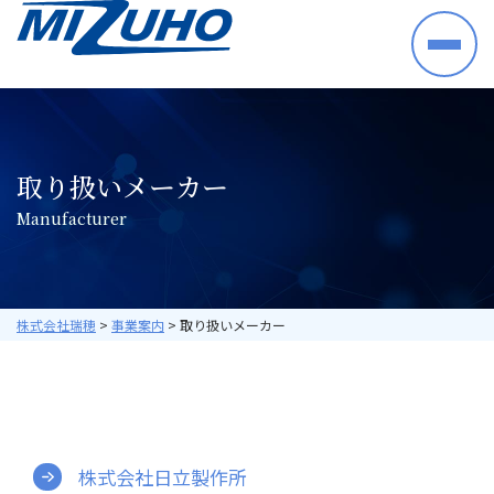
HOME
事業案内
半導体・電子部品・材料
取り扱いメーカー
産業機械・制御機器
M
a
n
u
f
a
c
t
u
r
e
r
空調機器・住宅設備機器
プラントシステム
海外ビジネス
取り扱いメーカー
株式会社瑞穂
>
事業案内
>
取り扱いメーカー
採用情報
数字で見る瑞穂
暮らしの中の瑞穂
研修・教育について
株式会社日立製作所