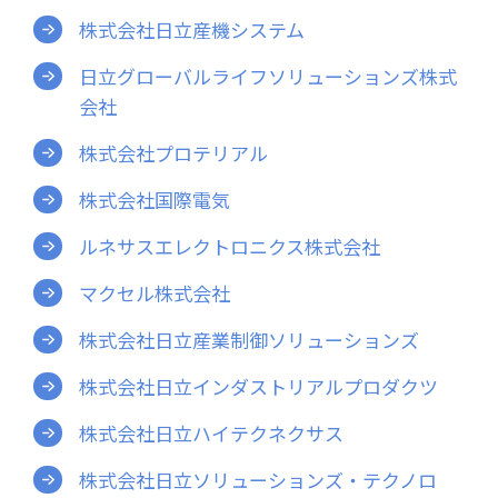
社員インタビュー
株式会社日立産機システム
募集要項
日立グローバルライフソリューションズ株式
会社案内
会社
ご挨拶
株式会社プロテリアル
会社概要
会社組織図
株式会社国際電気
会社沿革
ルネサスエレクトロニクス株式会社
事業所一覧
マクセル株式会社
関連会社
決算公告
株式会社日立産業制御ソリューションズ
環境への取り組み
株式会社日立インダストリアルプロダクツ
CSR
株式会社日立ハイテクネクサス
お知らせ
株式会社日立ソリューションズ・テクノロ
プライバシーポリシー