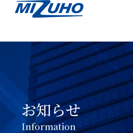
お知らせ
I
n
f
o
r
m
a
t
i
o
n