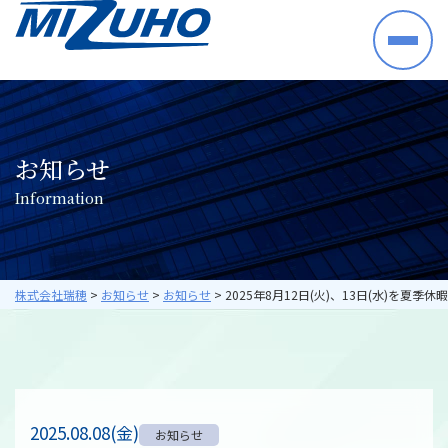
HOME
事業案内
半導体・電子部品・材料
お知らせ
産業機械・制御機器
I
n
f
o
r
m
a
t
i
o
n
空調機器・住宅設備機器
プラントシステム
海外ビジネス
取り扱いメーカー
株式会社瑞穂
>
お知らせ
>
お知らせ
>
2025年8月12日(火)、13日(水)を夏
採用情報
数字で見る瑞穂
暮らしの中の瑞穂
研修・教育について
2025.08.08(金)
お知らせ