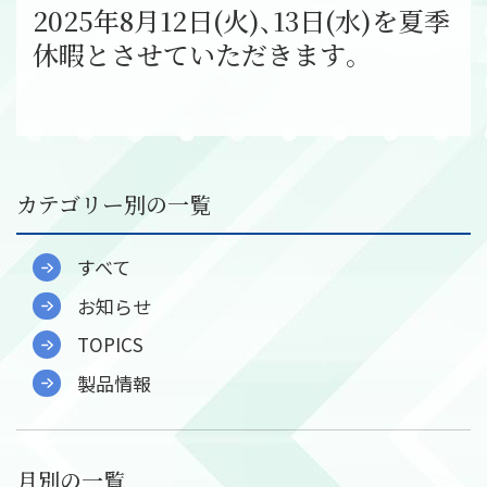
社員インタビュー
2025年8月12日(火)、13日(水)を夏季
募集要項
休暇とさせていただきます。
会社案内
ご挨拶
会社概要
会社組織図
カテゴリー別の一覧
会社沿革
事業所一覧
すべて
関連会社
お知らせ
決算公告
TOPICS
環境への取り組み
製品情報
CSR
お知らせ
月別の一覧
プライバシーポリシー