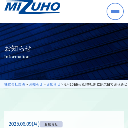
HOME
事業案内
半導体・電子部品・材料
お知らせ
産業機械・制御機器
I
n
f
o
r
m
a
t
i
o
n
空調機器・住宅設備機器
プラントシステム
海外ビジネス
取り扱いメーカー
株式会社瑞穂
>
お知らせ
>
お知らせ
>
6月10日(火)は弊社創立記念日でお休み
採用情報
数字で見る瑞穂
暮らしの中の瑞穂
研修・教育について
2025.06.09(月)
お知らせ