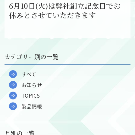
社員インタビュー
6月10日(火)は弊社創立記念日でお
募集要項
休みとさせていただきます
会社案内
ご挨拶
会社概要
会社組織図
カテゴリー別の一覧
会社沿革
事業所一覧
すべて
関連会社
お知らせ
決算公告
TOPICS
環境への取り組み
製品情報
CSR
お知らせ
月別の一覧
プライバシーポリシー