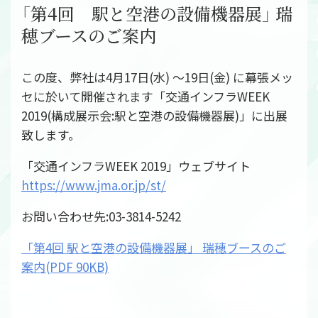
社員インタビュー
「第4回 駅と空港の設備機器展」 瑞
募集要項
穂ブースのご案内
会社案内
この度、弊社は4月17日(水) ～19日(金) に幕張メッ
ご挨拶
セに於いて開催されます「交通インフラWEEK
会社概要
2019(構成展示会:駅と空港の設備機器展)」に出展
会社組織図
致します。
会社沿革
「交通インフラWEEK 2019」ウェブサイト
事業所一覧
https://www.jma.or.jp/st/
関連会社
決算公告
お問い合わせ先:03-3814-5242
環境への取り組み
「第4回 駅と空港の設備機器展」 瑞穂ブースのご
CSR
案内(PDF 90KB)
お知らせ
プライバシーポリシー