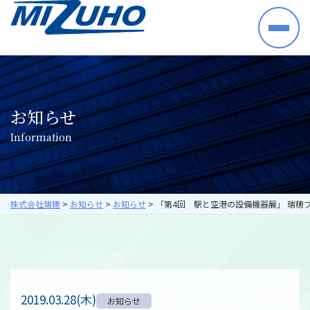
HOME
事業案内
半導体・電子部品・材料
お知らせ
産業機械・制御機器
I
n
f
o
r
m
a
t
i
o
n
空調機器・住宅設備機器
プラントシステム
海外ビジネス
取り扱いメーカー
株式会社瑞穂
>
お知らせ
>
お知らせ
>
「第4回 駅と空港の設備機器展」 瑞穂
採用情報
数字で見る瑞穂
暮らしの中の瑞穂
研修・教育について
2019.03.28(木)
お知らせ