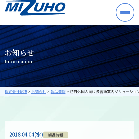
HOME
事業案内
半導体・電子部品・材料
お知らせ
産業機械・制御機器
I
n
f
o
r
m
a
t
i
o
n
空調機器・住宅設備機器
プラントシステム
海外ビジネス
取り扱いメーカー
株式会社瑞穂
>
お知らせ
>
製品情報
>
訪日外国人向け多言語案内ソリューション
採用情報
数字で見る瑞穂
暮らしの中の瑞穂
研修・教育について
2018.04.04(水)
製品情報