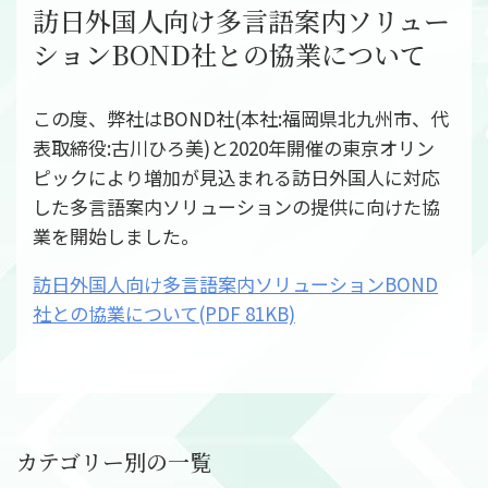
社員インタビュー
訪日外国人向け多言語案内ソリュー
募集要項
ションBOND社との協業について
会社案内
この度、弊社はBOND社(本社:福岡県北九州市、代
ご挨拶
表取締役:古川ひろ美)と2020年開催の東京オリン
会社概要
ピックにより増加が見込まれる訪日外国人に対応
会社組織図
した多言語案内ソリューションの提供に向けた協
会社沿革
業を開始しました。
事業所一覧
訪日外国人向け多言語案内ソリューションBOND
関連会社
社との協業について(PDF 81KB)
決算公告
環境への取り組み
CSR
お知らせ
カテゴリー別の一覧
プライバシーポリシー