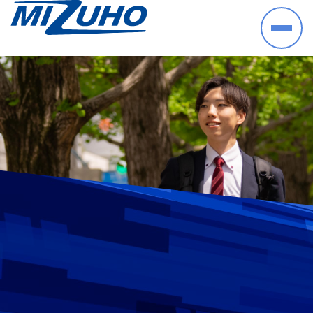
HOME
事業案内
半導体・電子部品・材料
産業機械・制御機器
空調機器・住宅設備機器
プラントシステム
海外ビジネス
取り扱いメーカー
採用情報
数字で見る瑞穂
暮らしの中の瑞穂
研修・教育について