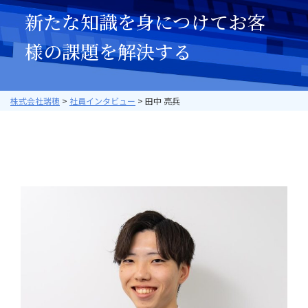
社員インタビュー
新たな知識を身につけて
お客
募集要項
様の課題を解決する
会社案内
ご挨拶
会社概要
株式会社瑞穂
>
社員インタビュー
>
田中 亮兵
会社組織図
会社沿革
事業所一覧
関連会社
決算公告
環境への取り組み
CSR
お知らせ
プライバシーポリシー