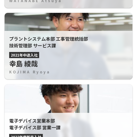
WATANABE Atsuya
プラントシステム本部 工事管理統括部
技術管理部 サービス課
2021年中途入社
幸島 綾哉
KOJIMA Ryoya
電子デバイス営業本部
電子デバイス部 営業一課
2022年度新卒入社