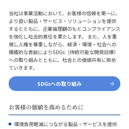
社員インタビュー
募集要項
当社は事業活動において、お客様の信頼を第一に、
より良い製品・サービス・ソリューションを提供
会社案内
するとともに、企業倫理観のもとコンプライアンス
ご挨拶
を強化し社会的責任を果たします。 また、人を重
会社概要
視し人権を尊重しながら、経済・環境・社会への
会社組織図
積極的な貢献によりSDGs（持続可能な開発目標）
への取り組みとともに、社会との価値共有に努め
会社沿革
ていきます。
事業所一覧
関連会社
SDGsへの取り組み
決算公告
環境への取り組み
CSR
お客様の価値を高めるために
お知らせ
環境負荷軽減につながる製品・サービスを提供
プライバシーポリシー