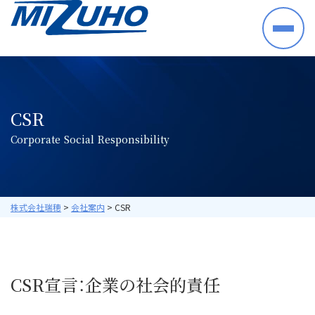
HOME
事業案内
半導体・電子部品・材料
CSR
産業機械・制御機器
C
o
r
p
o
r
a
t
e
S
o
c
i
a
l
R
e
s
p
o
n
s
i
b
i
l
i
t
y
空調機器・住宅設備機器
プラントシステム
海外ビジネス
取り扱いメーカー
株式会社瑞穂
>
会社案内
>
CSR
採用情報
数字で見る瑞穂
CSR宣言：企業の社会的責任
暮らしの中の瑞穂
研修・教育について