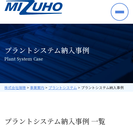
HOME
事業案内
半導体・電子部品・材料
プラントシステム納入事例
産業機械・制御機器
P
l
a
n
t
S
y
s
t
e
m
C
a
s
e
空調機器・住宅設備機器
プラントシステム
海外ビジネス
取り扱いメーカー
株式会社瑞穂
>
事業案内
>
プラントシステム
>
プラントシステム納入事例
採用情報
数字で見る瑞穂
暮らしの中の瑞穂
プラントシステム納入事例 一覧
研修・教育について