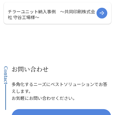
社員インタビュー
募集要項
チラーユニット納入事例 〜共同印刷株式会
社 守谷工場様〜
会社案内
ご挨拶
会社概要
会社組織図
会社沿革
事業所一覧
お問い合わせ
関連会社
Contact
決算公告
環境への取り組み
多角化するニーズにベストソリューションでお答
CSR
えします。
お気軽にお問い合わせください。
お知らせ
プライバシーポリシー